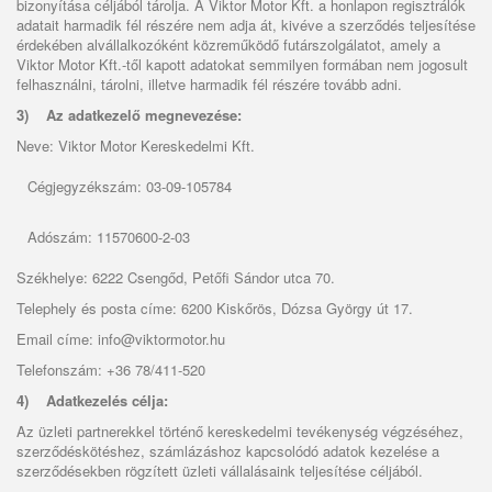
bizonyítása céljából tárolja. A
Viktor Motor Kft. a
honlapon regisztrálók
adatait harmadik fél részére nem adja át, kivéve a szerződés teljesítése
érdekében alvállalkozóként közreműködő futárszolgálatot, amely a
Viktor Motor Kft
.-től
kapott adatokat semmilyen formában nem jogosult
felhasználni, tárolni, illetve harmadik fél részére tovább adni.
3)
Az adatkezelő megnevezése:
Neve: Viktor Motor Kereskedelmi Kft.
Cégjegyzékszám: 03-09-105784
Adószám: 11570600-2-03
Székhelye: 6222 Csengőd, Petőfi Sándor utca 70.
Telephely és posta címe: 6200 Kiskőrös, Dózsa György út 17.
Email címe: info@viktormotor.hu
Telefonszám: +36 78/411-520
4)
Adatkezelés célja:
Az üzleti partnerekkel történő kereskedelmi tevékenység végzéséhez,
szerződéskötéshez, számlázáshoz kapcsolódó adatok kezelése a
szerződésekben rögzített üzleti vállalásaink teljesítése céljából.