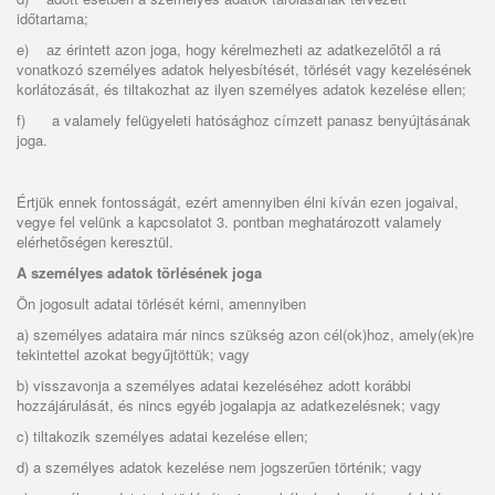
időtartama;
e)
az érintett azon joga, hogy kérelmezheti az adatkezelőtől a rá
vonatkozó személyes adatok helyesbítését, törlését vagy kezelésének
korlátozását, és tiltakozhat az ilyen személyes adatok kezelése ellen;
f)
a valamely felügyeleti hatósághoz címzett panasz benyújtásának
joga.
Értjük ennek fontosságát, ezért amennyiben élni kíván ezen jogaival,
vegye fel velünk a kapcsolatot 3. pontban meghatározott valamely
elérhetőségen keresztül.
A személyes adatok törlésének joga
Ön jogosult adatai törlését kérni, amennyiben
a)
személyes adataira már nincs szükség azon cél(ok)hoz, amely(ek)re
tekintettel azokat begyűjtöttük; vagy
b) visszavonja a személyes adatai kezeléséhez adott korábbi
hozzájárulását, és nincs egyéb jogalapja az adatkezelésnek; vagy
c) tiltakozik személyes adatai kezelése ellen;
d) a személyes adatok kezelése nem jogszerűen történik; vagy