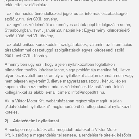
tekintettel az alábbiakra:
- az információs önrendelkezési jogról és az információszabadságról
szóló 2011. évi CXII. törvény,
- az egyének védelméről a személyes adatok gépi feldolgozása során,
Strasbourgban, 1981. január 28. napján kelt Egyezmény kihirdetéséről
szóló 1998. évi VI. törvény,
- az elektronikus kereskedelmi szolgáltatások, valamint az információs
társadalommal összefüggő szolgáltatások egyes kérdéseiről szóló
2001. évi CVIII. törvény.
Amennyiben úgy érzi, hogy a jelen nyilatkozatban foglaltakon
túlmenően további kérdése lenne, vagy problémája merülne fel, illetve
olyan észrevételt tenne, amely a nyilatkozat alapján számára nem vagy
nem teljesen egyértelmű, illetve magyarázatra szorul, kérjük, lépjen
kapcsolatba a személyes adatok védelmének biztosításáért felelős
kollégánkkal az alábbi e-mail címen: info@moped91.hu.
Aki a Viktor Motor Kft. webáruházában regisztrálja magát, a jelen
„Adatvédelmi nyilatkozat” megismeréséről és elfogadásáról nyilatkozni
köteles.
2)
Adatvédelmi nyilatkozat
A honlapon regisztrálók által megadott adatokat a Viktor Motor
Kft
.
kizárólag a megrendelés teljesítése, a rendelési feltételek későbbi