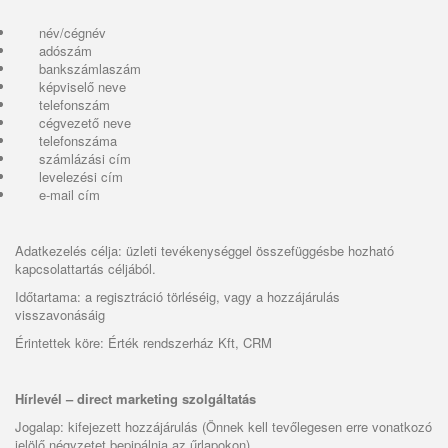
név/cégnév
adószám
bankszámlaszám
képviselő neve
telefonszám
cégvezető neve
telefonszáma
számlázási cím
levelezési cím
e-mail cím
Adatkezelés célja: üzleti tevékenységgel összefüggésbe hozható
kapcsolattartás céljából.
Időtartama: a regisztráció törléséig, vagy a hozzájárulás
visszavonásáig
Érintettek köre: Érték rendszerház Kft, CRM
Hírlevél – direct marketing szolgáltatás
Jogalap: kifejezett hozzájárulás (Önnek kell tevőlegesen erre vonatkozó
jelölő négyzetet bepipálnia az űrlapokon)