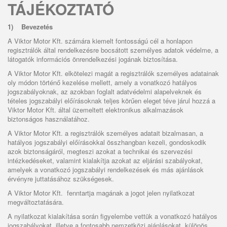
TÁJÉKOZTATÓ
1)
Bevezetés
A Viktor Motor Kft. számára kiemelt fontosságú cél a honlapon
regisztrálók által rendelkezésre bocsátott személyes adatok védelme, a
látogatók információs önrendelkezési jogának biztosítása.
A Viktor Motor Kft. elkötelezi magát a regisztrálók személyes adatainak
oly módon történő kezelése mellett, amely a vonatkozó hatályos
jogszabályoknak, az azokban foglalt adatvédelmi alapelveknek és
tételes jogszabályi előírásoknak teljes körűen eleget téve járul hozzá a
Viktor Motor Kft. által üzemeltett elektronikus alkalmazások
biztonságos használatához.
A Viktor Motor Kft. a regisztrálók személyes adatait bizalmasan, a
hatályos jogszabályi előírásokkal összhangban kezeli, gondoskodik
azok biztonságáról, megteszi azokat a technikai és szervezési
intézkedéseket, valamint kialakítja azokat az eljárási szabályokat,
amelyek a vonatkozó jogszabályi rendelkezések és más ajánlások
érvényre juttatásához szükségesek.
A Viktor Motor Kft. fenntartja magának a jogot jelen nyilatkozat
megváltoztatására.
A nyilatkozat kialakítása során figyelembe vettük a vonatkozó hatályos
jogszabályokat, illetve a fontosabb nemzetközi ajánlásokat, különös