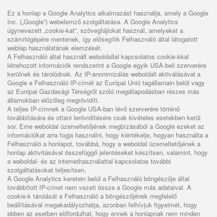
Ez a honlap a Google Analytics alkalmazást használja, amely a Google
Inc. („Google”) webelemző szolgáltatása. A Google Analytics
úgynevezett „cookie-kat”, szövegfájlokat használ, amelyeket a
számítógépére mentenek, így elősegítik Felhasználó által látogatott
weblap használatának elemzését.
A Felhasználó által használt weboldallal kapcsolatos cookie-kkal
létrehozott információk rendszerint a Google egyik USA-beli szerverére
kerülnek és tárolódnak. Az IP-anonimizálás weboldali aktiválásával a
Google a Felhasználó IP-címét az Európai Unió tagállamain belül vagy
az Európai Gazdasági Térségről szóló megállapodásban részes más
államokban előzőleg megrövidíti.
A teljes IP-címnek a Google USA-ban lévő szerverére történő
továbbítására és ottani lerövidítésére csak kivételes esetekben kerül
sor. Eme weboldal üzemeltetőjének megbízásából a Google ezeket az
információkat arra fogja használni, hogy kiértékelje, hogyan használta a
Felhasználó a honlapot, továbbá, hogy a weboldal üzemeltetőjének a
honlap aktivitásával összefüggő jelentéseket készítsen, valamint, hogy
a weboldal- és az internethasználattal kapcsolatos további
szolgáltatásokat teljesítsen.
A Google Analytics keretein belül a Felhasználó böngészője által
továbbított IP-címet nem vezeti össze a Google más adataival. A
cookie-k tárolását a Felhasználó a böngészőjének megfelelő
beállításával megakadályozhatja, azonban felhívjuk figyelmét, hogy
ebben az esetben előfordulhat, hogy ennek a honlapnak nem minden