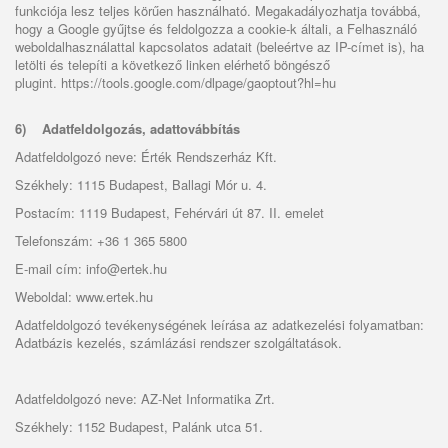
funkciója lesz teljes körűen használható. Megakadályozhatja továbbá,
hogy a Google gyűjtse és feldolgozza a cookie-k általi, a Felhasználó
weboldalhasználattal kapcsolatos adatait (beleértve az IP-címet is), ha
letölti és telepíti a következő linken elérhető böngésző
plugint.
https://tools.google.com/dlpage/gaoptout?hl=hu
6)
Adatfeldolgozás, adattovábbítás
Adatfeldolgozó neve: Érték Rendszerház Kft.
Székhely: 1115 Budapest, Ballagi Mór u. 4.
Postacím: 1119 Budapest, Fehérvári út 87. II. emelet
Telefonszám: +36 1 365 5800
E-mail cím: info@ertek.hu
Weboldal: www.ertek.hu
Adatfeldolgozó tevékenységének leírása az adatkezelési folyamatban:
Adatbázis kezelés, számlázási rendszer szolgáltatások.
Adatfeldolgozó neve: AZ-Net Informatika Zrt.
Székhely: 1152 Budapest, Palánk utca 51.