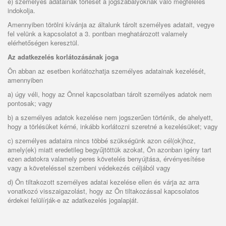
e) személyes adatainak törlését a jogszabályoknak való megfelelés
indokolja.
Amennyiben törölni kívánja az általunk tárolt személyes adatait, vegye
fel velünk a kapcsolatot a 3. pontban meghatározott valamely
elérhetőségen keresztül.
Az adatkezelés korlátozásának joga
Ön abban az esetben korlátozhatja személyes adatainak kezelését,
amennyiben
a) úgy véli, hogy az Önnel kapcsolatban tárolt személyes adatok nem
pontosak; vagy
b) a személyes adatok kezelése nem jogszerűen történik, de ahelyett,
hogy a törlésüket kérné, inkább korlátozni szeretné a kezelésüket; vagy
c) személyes adataira nincs többé szükségünk azon cél(ok)hoz,
amely(ek) miatt eredetileg begyűjtöttük azokat, Ön azonban igény tart
ezen adatokra valamely peres követelés benyújtása, érvényesítése
vagy a követeléssel szembeni védekezés céljából vagy
d) Ön tiltakozott személyes adatai kezelése ellen és várja az arra
vonatkozó visszaigazolást, hogy az Ön tiltakozással kapcsolatos
érdekei felülírják-e az adatkezelés jogalapját.