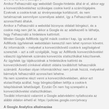
Amikor Felhasználó egy weboldalt Google-hirdetés által ér el, akkor egy
a konverziókövetéshez szükséges cookie kerül a számítógépére.
Ezeknek a cookie-knak az érvényessége korlátozott, és nem
tartalmaznak semmilyen személyes adatot, így a Felhasználó nem is
azonosítható általuk.
Amikor a Felhasználó a weboldal bizonyos oldalait böngészi, és a
cookie még nem járt le, akkor a Google és az adatkezelő is láthatja,
hogy Felhasználó a hirdetésre kattintott.
Minden Google AdWords ügyfél másik cookie-t kap, így azokat az
AdWords ügyfeleinek weboldalain keresztül nem lehet nyomon követni.
Az információk – melyeket a konverziókövető cookie-k segítségével
szereztek – azt a célt szolgálják, hogy az AdWords konverziókövetést
választó ügyfeleinek számára konverziós statisztikákat készítsenek.
Az ügyfelek így tájékozódnak a hirdetésükre kattintó és
konverziókövető címkével ellátott oldalra továbbított felhasználók
számáról. Azonban olyan információkhoz nem jutnak hozzá, melyekkel
bármelyik felhasználót azonosítani lehetne.
Ha nem szeretne részt venni a konverziókövetésben, akkor ezt
elutasíthatja azáltal, hogy böngészőjében letiltja a cookie-k
telepítésének lehetőségét. Ezután Ön nem fog szerepelni a
konverziókövetési statisztikákban.
További információ valamint a Google adatvédelmi nyilatkozata az
alábbi oldalon érhető el:
https://policies.google.com/privacy
A Google Analytics alkalmazása