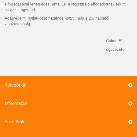
elfogadásával lehetséges, amellyel a regisztráló elfogadottnak tekinti,
és azzal egyetért.
Adatvédelmi nyilatkozat hatályos: 2023. május 25. napjától
visszavonásig.
Csima Béla
ügyvezető
Kategóriák
Információ
Saját Fiók