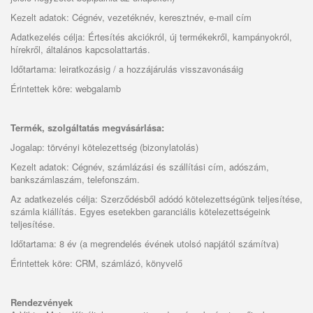
Kezelt adatok: Cégnév, vezetéknév, keresztnév, e-mail cím
Adatkezelés célja: Értesítés akciókról, új termékekről, kampányokról,
hírekről, általános kapcsolattartás.
Időtartama: leiratkozásig / a hozzájárulás visszavonásáig
Érintettek köre: webgalamb
Termék, szolgáltatás megvásárlása:
Jogalap: törvényi kötelezettség (bizonylatolás)
Kezelt adatok: Cégnév, számlázási és szállítási cím, adószám,
bankszámlaszám, telefonszám.
Az adatkezelés célja: Szerződésből adódó kötelezettségünk teljesítése,
számla kiállítás. Egyes esetekben garanciális kötelezettségeink
teljesítése.
Időtartama: 8 év (a megrendelés évének utolsó napjától számítva)
Érintettek köre: CRM, számlázó, könyvelő
Rendezvények