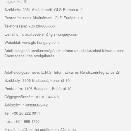
Logisztikai Kft.
Székhely: 2351 Alsónémedi, GLS Európa u. 2.
Postacím: 2351 Alsónémedi, GLS Európa u. 2.
Telefonszám: +36 29/886-660
E-mail cím: adatvedelem@gls-hungary.com
Weboldal: www.gls-hungary.com
Adatfeldolgozó tevékenységének leírása az adatkezelési folyamatban:
Csomagszállítás szolgáltatás
Adatfeldolgozó neve: E.N.S. Informatikai és Rendszerintegrációs Zrt.
Székhely: 1106 Budapest, Fehér út 10.
Posta cím: 1106 Budapest, Fehér út 10.
Cégjegyzékszám: 01-10-046975
Adószám: 14032868-2-42
Tel: +36 20 222 0011
Fax: +36 1 999 1750
E-mail: info@ens.hu
adatkezeles@ens.hu