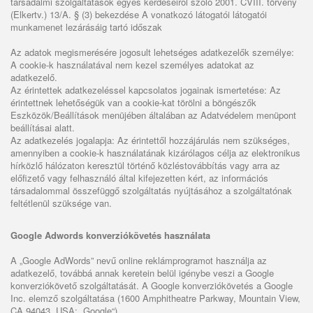
társadalmi szolgáltatások egyes kérdéseiről szóló 2001. CVIII. törvény
(Elkertv.) 13/A. § (3) bekezdése A vonatkozó látogatói látogatói
munkamenet lezárásáig tartó időszak
Az adatok megismerésére jogosult lehetséges adatkezelők személye:
A cookie-k használatával nem kezel személyes adatokat az
adatkezelő.
Az érintettek adatkezeléssel kapcsolatos jogainak ismertetése: Az
érintettnek lehetőségük van a cookie-kat törölni a böngészők
Eszközök/Beállítások menüjében általában az Adatvédelem menüpont
beállításai alatt.
Az adatkezelés jogalapja: Az érintettől hozzájárulás nem szükséges,
amennyiben a cookie-k használatának kizárólagos célja az elektronikus
hírközlő hálózaton keresztül történő közléstovábbítás vagy arra az
előfizető vagy felhasználó által kifejezetten kért, az információs
társadalommal összefüggő szolgáltatás nyújtásához a szolgáltatónak
feltétlenül szüksége van.
Google Adwords konverziókövetés használata
A „Google AdWords” nevű online reklámprogramot használja az
adatkezelő, továbbá annak keretein belül igénybe veszi a Google
konverziókövető szolgáltatását. A Google konverziókövetés a Google
Inc. elemző szolgáltatása (1600 Amphitheatre Parkway, Mountain View,
CA 94043, USA; „Google“).