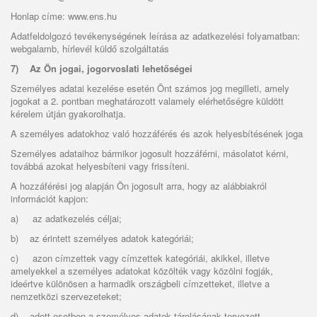
Honlap címe:
www.ens.hu
Adatfeldolgozó tevékenységének leírása az adatkezelési folyamatban:
webgalamb, hírlevél küldő szolgáltatás
7)
Az Ön jogai, jogorvoslati lehetőségei
Személyes adatai kezelése esetén Önt számos jog megilleti, amely
jogokat a 2. pontban meghatározott valamely elérhetőségre küldött
kérelem útján gyakorolhatja.
A személyes adatokhoz való hozzáférés és azok helyesbítésének joga
Személyes adataihoz bármikor jogosult hozzáférni, másolatot kérni,
továbbá azokat helyesbíteni vagy frissíteni.
A hozzáférési jog alapján Ön jogosult arra, hogy az alábbiakról
információt kapjon:
a)
az adatkezelés céljai;
b)
az érintett személyes adatok kategóriái;
c)
azon címzettek vagy címzettek kategóriái, akikkel, illetve
amelyekkel a személyes adatokat közölték vagy közölni fogják,
ideértve különösen a harmadik országbeli címzetteket, illetve a
nemzetközi szervezeteket;
d)
adott esetben a személyes adatok tárolásának tervezett