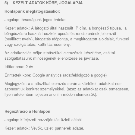
5)
KEZELT ADATOK KÖRE, JOGALAPJA
Honlapunk meglátogatásakor:
Jogalap: társaságunk jogos érdeke
Kezelt adatok: A látogató által használt IP cím, a böngésző típusa, a
böngészésre használt eszköz operációs rendszerének jellemzői
(beállított nyelv), látogatás időpontja, a meglátogatott aloldalak, funkció
vagy szolgáltatás, kattintás esemény.
Az adatkezelés célja: statisztikai elemzések készítése, ezáltal
szolgáltatásunk minőségének ellenőrzése és javítása.
Időtartama: 2 év
Érintettek köre: Google analytics (adatfeldolgozó a google)
Megjegyzés: a statisztikai elemzés során a kiértékelt adatokat nem
azonosítjuk konkrét személyekkel. (azaz az adatokat csak tömegesen,
ilyen értelemben teljesen anonim módon elemezzük).
Regisztráció a Honlapon
Jogalap: kifejezett hozzájárulás üzleti célból
Kezelt adatok: Vevők, üzleti partnerek adatai.