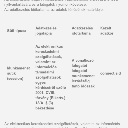
nyilvántartására és a látogatók nyomon követése.
Az adatkezelés időtartama, az adatok törlésének határideje:
Adatkezelés
Adatkezelés
Kezelt
Süti típusa
jogalapja
időtartama
adatkör
Az elektronikus
kereskedelmi
szolgáltatások,
A vonatkozó
valamint az
látogatói
információs
Munkamenet
látogatói
társadalmi
sütik
connect.sid
munkamenet
szolgáltatások
(session)
lezárásáig
egyes
tartó időszak
kérdéseiről szóló
2001. CVIII.
törvény (Elkertv.)
13/A. § (3)
bekezdése
Az elektronikus kereskedelmi szolgáltatások, valamint az információs