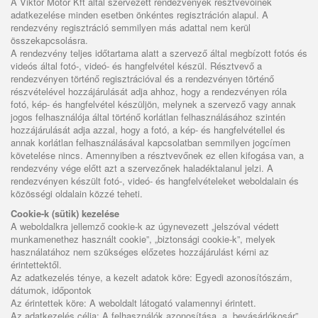
A Viktor Motor Kft által szervezett rendezvények résztvevőinek
adatkezelése minden esetben önkéntes regisztráción alapul. A
rendezvény regisztráció semmilyen más adattal nem kerül
összekapcsolásra.
A rendezvény teljes időtartama alatt a szervező által megbízott fotós és
videós által fotó-, videó- és hangfelvétel készül. Résztvevő a
rendezvényen történő regisztrációval és a rendezvényen történő
részvételével hozzájárulását adja ahhoz, hogy a rendezvényen róla
fotó, kép- és hangfelvétel készüljön, melynek a szervező vagy annak
jogos felhasználója által történő korlátlan felhasználásához szintén
hozzájárulását adja azzal, hogy a fotó, a kép- és hangfelvétellel és
annak korlátlan felhasználásával kapcsolatban semmilyen jogcímen
követelése nincs. Amennyiben a résztvevőnek ez ellen kifogása van, a
rendezvény vége előtt azt a szervezőnek haladéktalanul jelzi. A
rendezvényen készült fotó-, videó- és hangfelvételeket weboldalain és
közösségi oldalain közzé teheti.
Cookie-k (sütik) kezelése
A weboldalkra jellemző cookie-k az úgynevezett „jelszóval védett
munkamenethez használt cookie”, „biztonsági cookie-k”, melyek
használatához nem szükséges előzetes hozzájárulást kérni az
érintettektől.
Az adatkezelés ténye, a kezelt adatok köre: Egyedi azonosítószám,
dátumok, időpontok
Az érintettek köre: A weboldalt látogató valamennyi érintett.
Az adatkezelés célja: A felhasználók azonosítása, a „bevásárlókosár”