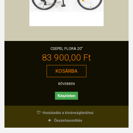
CSEPEL FLORA 20"
83 900,00 Ft‎
KOSÁRBA
BŐVEBBEN
Készleten
Hozzáadás a kívánságlistához
Összehasonlítás