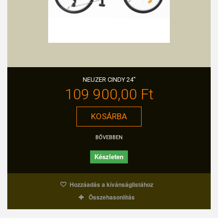
NEUZER CINDY 24"
109 900,00 Ft‎
KOSÁRBA
BŐVEBBEN
Készleten
Hozzáadás a kívánságlistához
Összehasonlítás