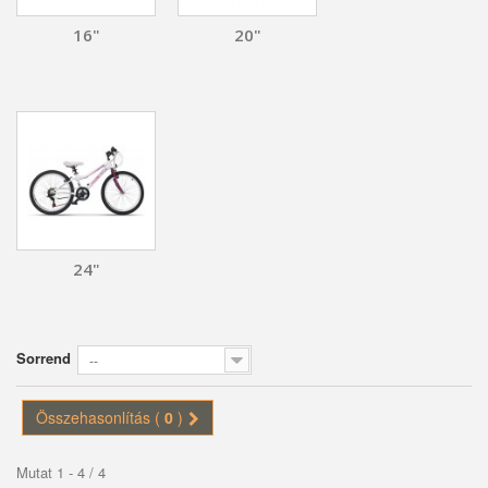
16"
20"
24"
Sorrend
--
Összehasonlítás (
0
)
Mutat 1 - 4 / 4