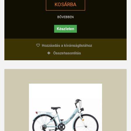
KOSÁRBA
BŐVEBBEN
Készleten
Hozzáadás a kívánságlistához
Összehasonlítás