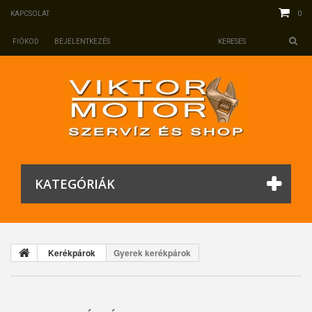
0
KAPCSOLAT
FIÓKOD
BEJELENTKEZÉS
KATEGÓRIÁK
Kerékpárok
Gyerek kerékpárok