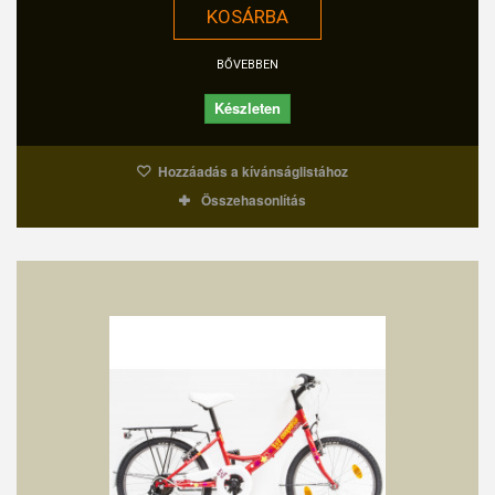
KOSÁRBA
BŐVEBBEN
Készleten
Hozzáadás a kívánságlistához
Összehasonlítás