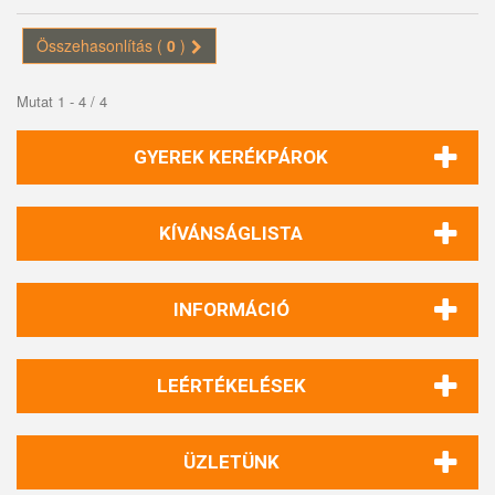
Összehasonlítás (
0
)
Mutat 1 - 4 / 4
GYEREK KERÉKPÁROK
KÍVÁNSÁGLISTA
INFORMÁCIÓ
LEÉRTÉKELÉSEK
ÜZLETÜNK