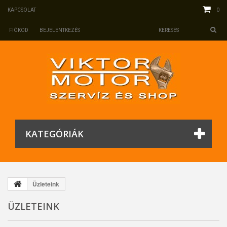
0
KAPCSOLAT
FIÓKOD
BEJELENTKEZÉS
KATEGÓRIÁK
Üzleteink
ÜZLETEINK