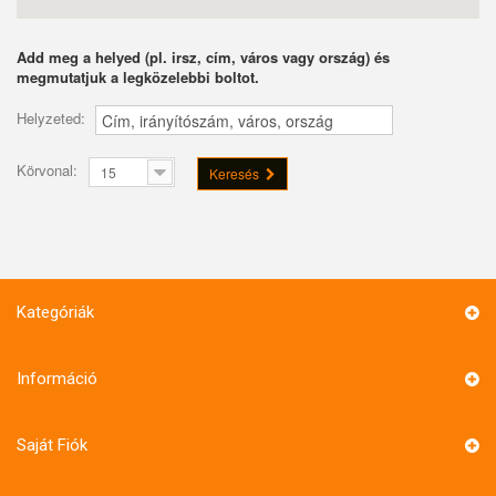
Add meg a helyed (pl. irsz, cím, város vagy ország) és
megmutatjuk a legközelebbi boltot.
Helyzeted:
Körvonal:
15
Keresés
Kategóriák
Információ
Saját Fiók