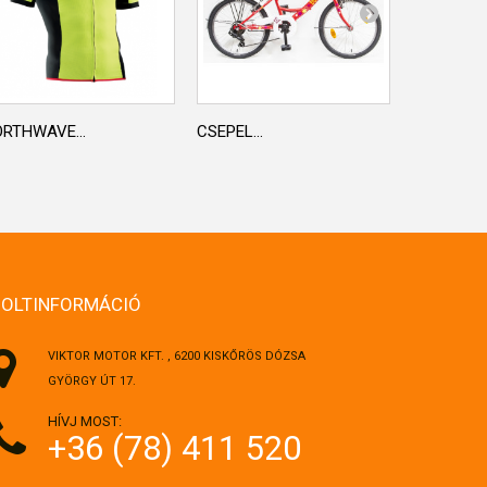
RTHWAVE...
CSEPEL...
POLAR...
BOLTINFORMÁCIÓ
VIKTOR MOTOR KFT. , 6200 KISKŐRÖS DÓZSA
GYÖRGY ÚT 17.
HÍVJ MOST:
+36 (78) 411 520