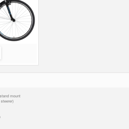
ckstand mount
steerer)
m