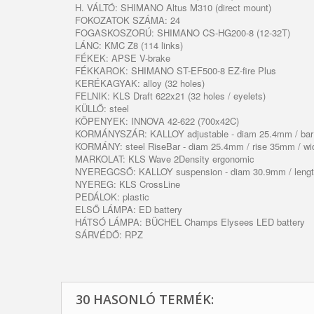
H. VÁLTÓ: SHIMANO Altus M310 (direct mount)
FOKOZATOK SZÁMA: 24
FOGASKOSZORÚ: SHIMANO CS-HG200-8 (12-32T)
LÁNC: KMC Z8 (114 links)
FÉKEK: APSE V-brake
FÉKKAROK: SHIMANO ST-EF500-8 EZ-fire Plus
KERÉKAGYAK: alloy (32 holes)
FELNIK: KLS Draft 622x21 (32 holes / eyelets)
KÜLLŐ: steel
KÖPENYEK: INNOVA 42-622 (700x42C)
KORMÁNYSZÁR: KALLOY adjustable - diam 25.4mm / bar 
KORMÁNY: steel RiseBar - diam 25.4mm / rise 35mm / w
MARKOLAT: KLS Wave 2Density ergonomic
NYEREGCSŐ: KALLOY suspension - diam 30.9mm / leng
NYEREG: KLS CrossLine
PEDÁLOK: plastic
ELSŐ LÁMPA: ED battery
HÁTSÓ LÁMPA: BÜCHEL Champs Elysees LED battery
SÁRVÉDŐ: RPZ
30 HASONLÓ TERMÉK: