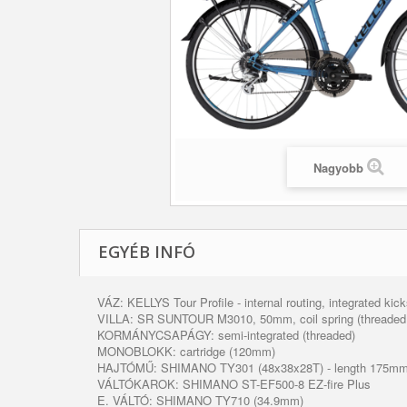
Nagyobb
EGYÉB INFÓ
VÁZ: KELLYS Tour Profile - internal routing, integrated ki
VILLA: SR SUNTOUR M3010, 50mm, coil spring (threaded 
KORMÁNYCSAPÁGY: semi-integrated (threaded)
MONOBLOKK: cartridge (120mm)
HAJTÓMŰ: SHIMANO TY301 (48x38x28T) - length 175m
VÁLTÓKAROK: SHIMANO ST-EF500-8 EZ-fire Plus
E. VÁLTÓ: SHIMANO TY710 (34.9mm)