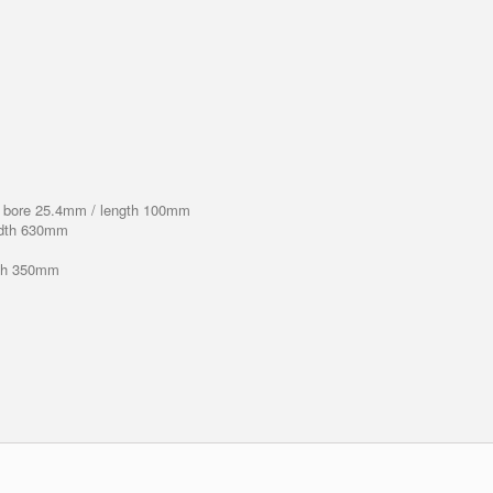
bore 25.4mm / length 100mm
idth 630mm
th 350mm