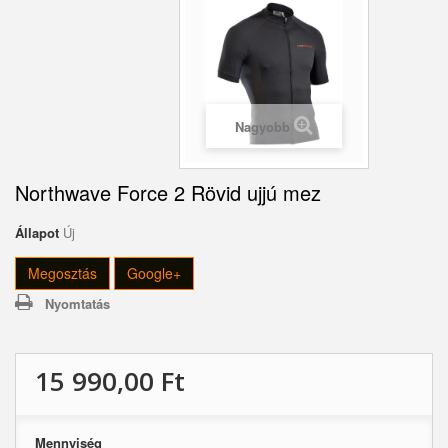
Nagyobb
Northwave Force 2 Rövid ujjú mez
Állapot
Új
Megosztás
Google+
Nyomtatás
15 990,00 Ft‎
Mennyiség