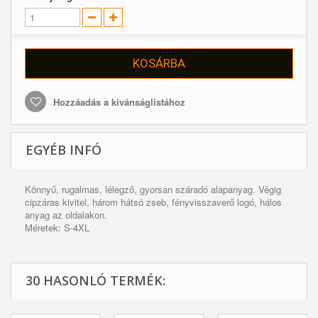
KOSÁRBA
Hozzáadás a kívánságlistához
EGYÉB INFÓ
Könnyű, rugalmas, lélegző, gyorsan száradó alapanyag. Végig
cipzáras kivitel, három hátsó zseb, fényvisszaverő logó, hálos
anyag az oldalakon.
Méretek: S-4XL
30 HASONLÓ TERMÉK: